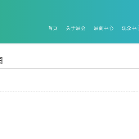
首页
关于展会
展商中心
观众中
图
疆