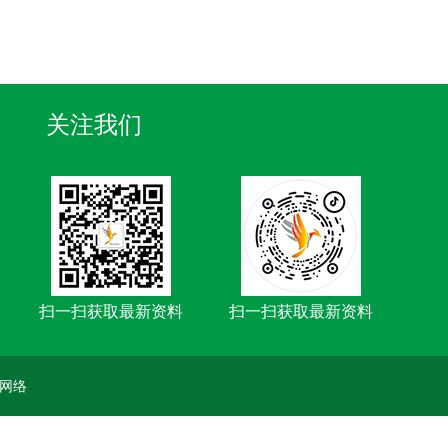
关注我们
扫一扫获取最新资料
扫一扫获取最新资料
海网络