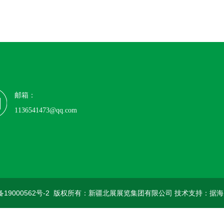
邮箱：
1136541473@qq.com
备19000562号-2
版权所有：新疆北展展览集团有限公司 技术支持：据