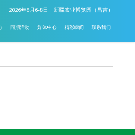
2026年8月6-8日 新疆农业博览园（昌吉）
心
同期活动
媒体中心
精彩瞬间
联系我们