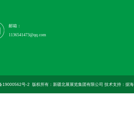
邮箱：
1136541473@qq.com
备19000562号-2
版权所有：新疆北展展览集团有限公司 技术支持：据